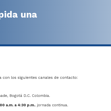
Planeación y g
Pódc
Sistema General de Rega
pida una
Código de int
Eve
Decreto único comentad
Organigrama
Plan
Contratación
Pros
Gestión del t
Bole
 con los siguientes canales de contacto:
onade, Bogotá D.C. Colombia.
00 a.m. a 4:30 p.m.
. jornada continua.