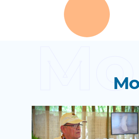
Mo
Mo