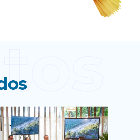
tos
dos