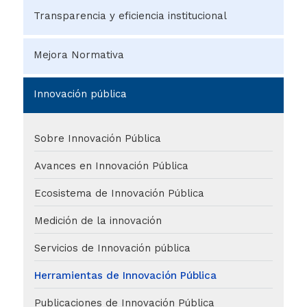
Inicio
Actualmente
Transparencia y eficiencia institucional
seleccionado
Sobre transparencia y eficiencia institucional
Mejora Normativa
Documentos de interés
¿Qué es la Mejora Normativa?
Innovación pública
Documentos de interés de la Política de Mejora
Normativa
Sobre Innovación Pública
Estrategia de Generación de Capacidades (EGC)
Avances en Innovación Pública
Banco de Herramientas de la PMN
Ecosistema de Innovación Pública
Comité de Mejora Normativa
Medición de la innovación
Concurso de Buenas Prácticas Regulatorias
Servicios de Innovación pública
Transparencia y acceso a la
Observatorio de Mejora Normativa
información pública
Herramientas de Innovación Pública
Biblioteca digital
Publicaciones de Innovación Pública