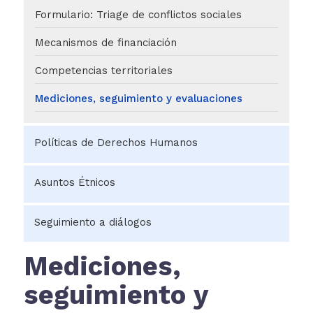
Control Social y Rendición de Cuentas
Estrategia de Lenguaje Claro
Formulario: Triage de conflictos sociales
Mediciones poblacionales, territoriales y
evaluaciones de seguimiento
Mecanismos de financiación
Competencias territoriales
Mediciones, seguimiento y evaluaciones
Políticas de Derechos Humanos
Sobre políticas de DDHH
Asuntos Étnicos
Competencias territoriales en DDHH
Transparencia y acceso a la
Sobre Asuntos étnicos
Seguimiento a diálogos
información pública
Mediciones, seguimiento y evaluaciones
Pueblos y comunidades étnicas en el Plan Nacional
Sobre el seguimiento a diálogos
Mediciones,
de Desarrollo 2022-2026
Mecanismo Especial de seguimiento
seguimiento y