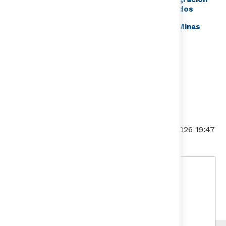
Social y Económica de Desmovilizados
Política de Acción Integral Contra Minas
AntiPersonal - AICMA​
​
Fecha de actualización:
28/07/2026 19:47
Departamento Nacional de
Planeación